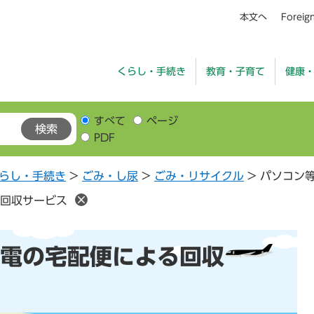
本文へ
Foreig
くらし・手続き
教育・子育て
健康
すべて
ページ
PDF
らし・手続き
>
ごみ・し尿
>
ごみ・リサイクル
>
パソコン
回収サービス
電の宅配便による回収