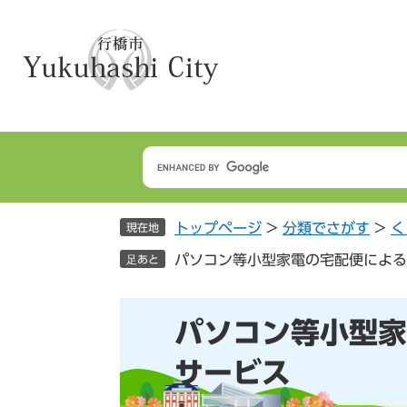
ペ
メ
ー
ニ
ジ
ュ
の
ー
先
を
頭
飛
で
ば
す
し
。
て
本
トップページ
>
分類でさがす
>
く
文
現在地
へ
パソコン等小型家電の宅配便による
足あと
本
パソコン等小型家
文
サービス