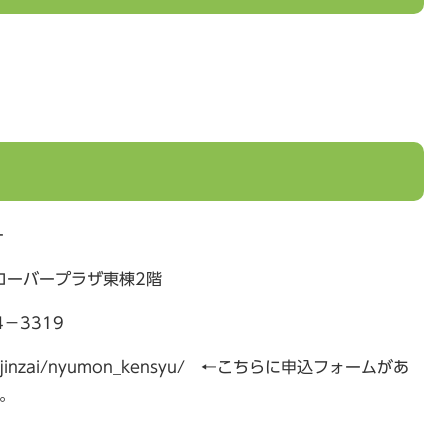
ー
クローバープラザ東棟2階
4－3319
p/jinzai/nyumon_kensyu/ ←こちらに申込フォームがあ
。