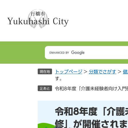
ペ
メ
ー
ニ
ジ
ュ
の
ー
先
を
頭
飛
で
ば
す
し
。
て
本
トップページ
>
分類でさがす
>
健
文
現在地
す。
へ
令和8年度「介護未経験者向け入門
足あと
本
令和8年度「介護
文
修」が開催されま