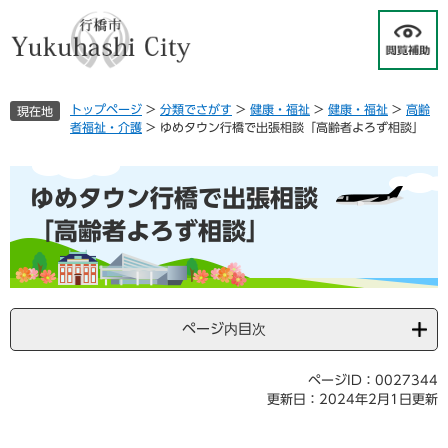
ペ
メ
ー
ニ
ジ
ュ
の
ー
先
を
トップページ
>
分類でさがす
>
健康・福祉
>
健康・福祉
>
高齢
現在地
頭
飛
者福祉・介護
>
ゆめタウン行橋で出張相談「高齢者よろず相談」
で
ば
す
し
本
。
て
ゆめタウン行橋で出張相談
文
本
文
「高齢者よろず相談」
へ
ページ内目次
ページID：0027344
更新日：2024年2月1日更新