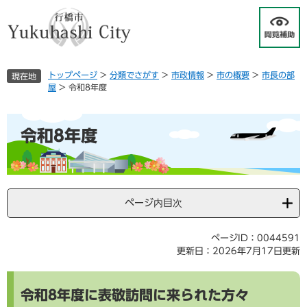
ペ
メ
ー
ニ
ジ
ュ
の
ー
先
を
トップページ
>
分類でさがす
>
市政情報
>
市の概要
>
市長の部
現在地
頭
飛
屋
>
令和8年度
で
ば
す
し
本
。
て
令和8年度
文
本
文
へ
ページ内目次
ページID：0044591
更新日：2026年7月17日更新
令和8年度に表敬訪問に来られた方々