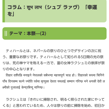
コラム：शुभ लाभ（シュブ ラァヴ）「幸運
を」
テーマ：本祭—(2)
ティハールとは、ネパールの祭りのひとつでダサインの次に祝
う、重要なお祭りです。ティハールとして知られる5日間の光の祭
りは、死の神ヤマを称える一方で、富の女神ラクシュミの崇拝が祭
りの中心となります。
तिहार दशैंपछि मनाइने नेपालको सबैभन्दा महत्त्वपूर्ण चाड हो। तिहारको रूपमा चिनिने
पाँच दिनसम्म चल्ने ज्योति पर्वमा मृत्युका देवता यमलाई सम्मान गरिन्छ भने धनकी देवी ल
क्ष्मीको पूजालाई केन्द्रबिन्दु मानिन्छ।
ラクシュミは「きれいに掃除され、明るく照らされた家にやって
くる」と言われているため、人々は祭りの前に掃除を始め、初日か