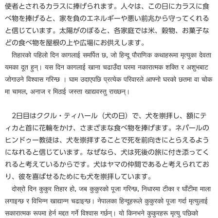
使者とされるカラスに捧げられます。人々は、この日にカラスに食
べ物を捧げると、家を負のエネルギーや悪い前兆から守ってくれる
と信じています。太陽がのぼると、各家庭では米、穀物、お菓子な
どの食べ物を屋根の上や広場にお供えします。
तिहारको पहिलो दिन कागलाई समर्पित छ, जो हिन्दू पौराणिक कथाहरूमा मृत्युका देवता
यमका दूत हुन्। यस दिन कागलाई खाना चढाउँदा घरमा नकारात्मक शक्ति र अशुभबाट
जोगाउने विश्वास गरिन्छ । घाम उदाएपछि प्रत्येक परिवारले आफ्नो घरको छतमा वा चोक
मा चामल, अनाज र मिठाई जस्ता खाद्यवस्तु राख्छन्।
2日目はククル・ティハール（犬の日）で、犬を崇拝し、額にテ
ィカと首に花輪をかけ、さまざまな食べ物を捧げます。ネパールの
ヒンドゥー教徒は、犬を崇拝することで死を前向きにとらえるよう
になれると信じています。なぜなら、犬は死後の旅に付き添ってく
れると考えているからです。犬はヤマの仲間であると考えられてお
り、彼を喜ばせるためにも犬を崇拝しています。
दोस्रो दिन कुकुर तिहार हो, जब कुकुरको पूजा गरिन्छ, निधारमा टीका र घाँटीमा माला
लगाइन्छ र विभिन्न खाद्यान्न चढाइन्छ। नेपालका हिन्दूहरूले कुकुरको पूजा गर्दा मृत्युलाई
सकारात्मक रूपमा हेर्न मद्दत गर्ने विश्वास गर्छन्। यो किनभने कुकुरहरू मृत्यु पछिको