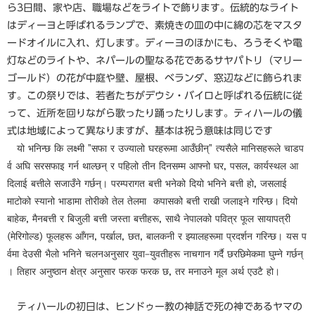
ら3日間、家や店、職場などをライトで飾ります。伝統的なライト
はディーヨと呼ばれるランプで、素焼きの皿の中に綿の芯をマスタ
ードオイルに入れ、灯します。ディーヨのほかにも、ろうそくや電
灯などのライトや、ネパールの聖なる花であるサヤパトリ（マリー
ゴールド）の花が中庭や壁、屋根、ベランダ、窓辺などに飾られま
す。この祭りでは、若者たちがデウシ・バイロと呼ばれる伝統に従
って、近所を回りながら歌ったり踊ったりします。ティハールの儀
式は地域によって異なりますが、基本は祝う意味は同じです
यो भनिन्छ कि लक्ष्मी "सफा र उज्यालो घरहरूमा आउँछीन्" त्यसैले मानिसहरूले चाडप
र्व अघि सरसफाइ गर्न थाल्छन् र पहिलो तीन दिनसम्म आफ्नो घर, पसल, कार्यस्थल आ
दिलाई बत्तीले सजाउँने गर्छन्। परम्परागत बत्ती भनेको दियो भनिने बत्ती हो, जसलाई
माटोको स्यानो भाडामा तोरीको तेल तेलमा कपासको बत्ती राखी जलाइने गरिन्छ। दियो
बाहेक, मैनबत्ती र बिजुली बत्ती जस्ता बत्तीहरू, साथै नेपालको पवित्र फूल सायापत्री
(मेरिगोल्ड) फूलहरू आँगन, पर्खाल, छत, बालकनी र झ्यालहरूमा प्रदर्शन गरिन्छ। यस प
र्वमा देउसी भैलो भनिने चलनअनुसार युवा–युवतीहरू नाचगान गर्दै छरछिमेकमा घुम्ने गर्छन्
। तिहार अनुष्ठान क्षेत्र अनुसार फरक फरक छ, तर मनाउने मूल अर्थ एउटै हो।
ティハールの初日は、ヒンドゥー教の神話で死の神であるヤマの