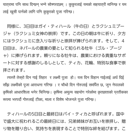
यात्रामा पनि साथ दिन्छन् भन्ने सोच्गरदछम् । कुकुरलाई यमको सहयात्री मानिन्छ र यम
लाई खुसी पार्नको लागि पनि कुकुरको पूजा गरिन्छ।
同様に、3日目はガイ・ティハール（牛の日）とラクシュミプー
ジャ（ラクシュミ女神の崇拝）です。この日の朝は牛に祈り、夕方
にはラクシュミに念入りな祈りと崇拝が捧げられます。そして、4
日目は、ネパールの農業の要として知られる牡牛（ゴル・プージ
ャ）に捧げられます。頼りになる牡牛は、農業における貴重なサポ
ートに対する感謝のしるしとして、ティカ、花輪、特別な食事で崇
拝されます。
त्यस्तै तेस्रो दिन गाई तिहार र लक्ष्मी पूजा हो। यस दिन विहान गाईलाई अर्घ दिई
साँझ लक्ष्मीको पूजा आराधना गरिन्छ । र चौथो दिन गोरुलाई समर्पित छ, जुन नेपालको
कृषिको आधारशिला भनेर चिनिन्छ। कृषिमा अमूल्य सहयोग गरेकोमा कृतज्ञताको प्रतीकका
रूपमा भरपर्दो गोरुलाई टीका, माला र विशेष भोजनले पूजा गरिन्छ।
ティハールの5日目と最終日はバイ・ティカと呼ばれます。国中
で盛大に祝われるこの最終日には、兄弟姉妹がお互いを崇拝し、贈
り物を贈り合い、気持ちを表現することで特別な絆を結びます。こ