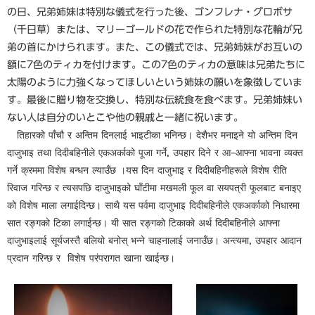
の日、兄弟姉妹は特別な儀式を行った後、ゴンフレナ・グロボサ
（千日草）または、マリーゴールドの花で作られた特別な花輪が兄
弟の首にかけられます。また、この儀式では、兄弟姉妹がお互いの
額に7色のティカを付けます。この7色のティカの意味は兄弟たちに
太陽のように力強くなってほしいという姉妹の願いを象徴していま
す。最後に贈り物を交換し、特別な伝統食を食べます。兄弟姉妹い
ない人は自分のいとこや他の親戚と一緒に祝います。
तिहारको पाँचौ र अन्तिम दिनलाई भाइटीका भनिन्छ। देशैभर मनाइने यो अन्तिम दिन
दाजुभाइ तथा दिदीबहिनीले एकअर्काको पूजा गर्ने, उपहार दिने र आ–आफ्ना भावना व्यक्त
गर्ने क्रममा विशेष बन्धन ल्याउँछ ।यस दिन दाजुभाइ र दिदीबहिनीहरूले विशेष रीति
रिवाज गरिन्छ र त्यसपछि दाजुभाइको घाँटीमा मखमली फूल वा सयपत्री फूलबाट बनाइए
को विशेष माला लगाईदिन्छ। साथै यस पर्वमा दाजुभाइ दिदीबहिनीले एकअर्काको निधारमा
सात रङ्गको टिका लगाईन्छ। यी सात रङ्गको टिकाको अर्थ दिदीबहिनीले आफ्ना
दाजुभाइलाई सूर्यजस्तै बलियो बनोस् भन्ने चाहनालाई जनाउँछ। अन्त्यमा, उपहार आदान
प्रदान गरिन्छ र विशेष परंपरागत खाना खाईन्छ।​
​