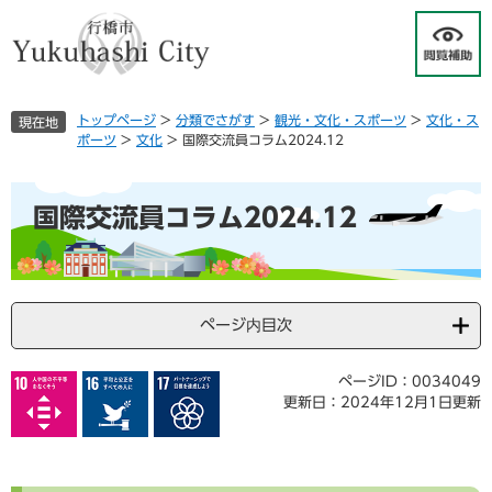
ペ
メ
ー
ニ
ジ
ュ
の
ー
先
を
トップページ
>
分類でさがす
>
観光・文化・スポーツ
>
文化・ス
現在地
頭
飛
ポーツ
>
文化
>
国際交流員コラム2024.12
で
ば
す
し
本
。
て
国際交流員コラム2024.12
文
本
文
へ
ページ内目次
ページID：0034049
更新日：2024年12月1日更新