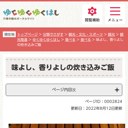
ペ
メ
ー
ニ
ジ
ュ
の
ー
先
を
頭
飛
現在地
トップページ
>
分類でさがす
>
観光・文化・スポーツ
>
観光
>
観
で
ば
光推進
>
ゆくゆくゆくはし
>
食べる
>
食べる
>
味よし、香りよし
す
し
の炊き込みご飯
。
て
本
本
文
文
味よし、香りよしの炊き込みご飯
へ
ページ内目次
ページID：0002824
更新日：2022年8月12日更新