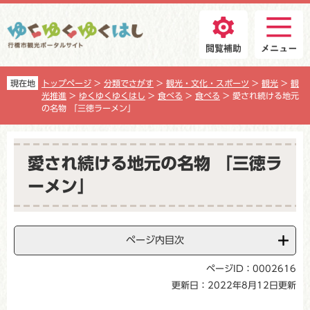
ペ
メ
ー
ニ
ジ
ュ
の
ー
先
を
頭
飛
現在地
トップページ
>
分類でさがす
>
観光・文化・スポーツ
>
観光
>
観
で
ば
光推進
>
ゆくゆくゆくはし
>
食べる
>
食べる
>
愛され続ける地元
す
し
の名物 「三徳ラーメン」
。
て
本
本
文
文
愛され続ける地元の名物 「三徳ラ
へ
ーメン」
ページ内目次
ページID：0002616
更新日：2022年8月12日更新