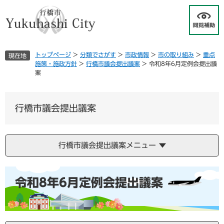
ペ
メ
ー
ニ
ジ
ュ
の
ー
先
を
トップページ
>
分類でさがす
>
市政情報
>
市の取り組み
>
重点
現在地
頭
飛
施策・施政方針
>
行橋市議会提出議案
>
令和8年6月定例会提出議
で
ば
案
す
し
。
て
本
行橋市議会提出議案
文
へ
行橋市議会提出議案メニュー
本
令和8年6月定例会提出議案
文