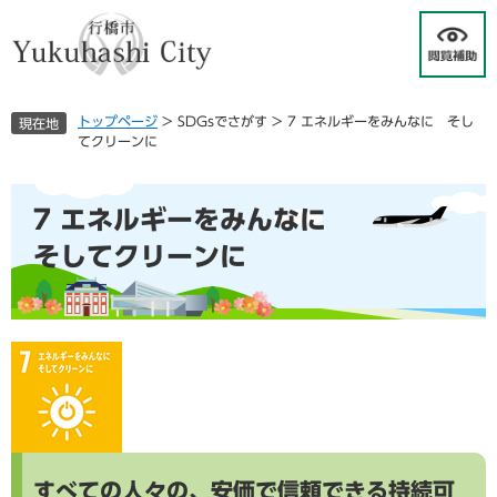
ペ
メ
ー
ニ
ジ
ュ
の
ー
先
を
トップページ
>
SDGsでさがす
>
7 エネルギーをみんなに そし
現在地
頭
飛
てクリーンに
で
ば
す
し
本
。
て
7 エネルギーをみんなに
文
本
文
そしてクリーンに
へ
すべての人々の、安価で信頼できる持続可