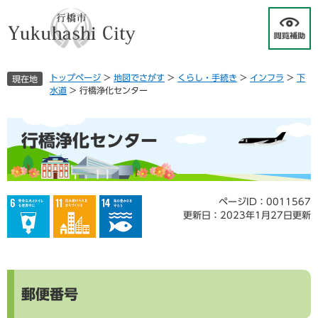
ペ
メ
ー
ニ
ジ
ュ
の
ー
先
を
トップページ
>
地図でさがす
>
くらし・手続き
>
インフラ
>
下
現在地
頭
飛
水道
>
行橋浄化センター
で
ば
す
し
本
。
て
行橋浄化センター
文
本
文
へ
ページID：0011567
更新日：2023年1月27日更新
郵便番号