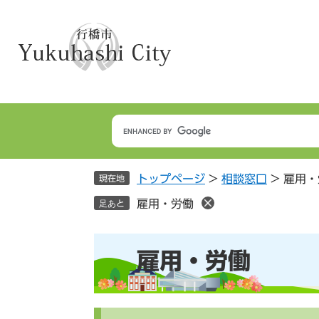
ペ
メ
ー
ニ
ジ
ュ
の
ー
先
を
頭
飛
で
ば
す
し
。
て
本
トップページ
>
相談窓口
>
雇用・
文
現在地
へ
雇用・労働
足あと
本
雇用・労働
文