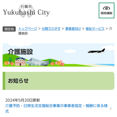
ペ
メ
ー
ニ
ジ
ュ
の
ー
先
を
トップページ
>
分類でさがす
>
事業者向け
>
福祉サービス
>
介
現在地
頭
飛
護施設
で
ば
す
し
本
。
て
介護施設
文
本
文
へ
お知らせ
2024年5月20日更新
介護予防・日常生活支援総合事業の事業者指定・報酬に係る様
式