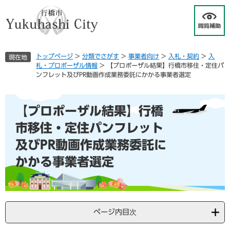
ペ
メ
ー
ニ
ジ
ュ
の
ー
先
を
トップページ
>
分類でさがす
>
事業者向け
>
入札・契約
>
入
現在地
頭
飛
札・プロポーザル情報
>
【プロポーザル結果】行橋市移住・定住パ
で
ば
ンフレット及びPR動画作成業務委託にかかる事業者選定
す
し
。
て
本
本
【プロポーザル結果】行橋
文
文
へ
市移住・定住パンフレット
及びPR動画作成業務委託に
かかる事業者選定
ページ内目次