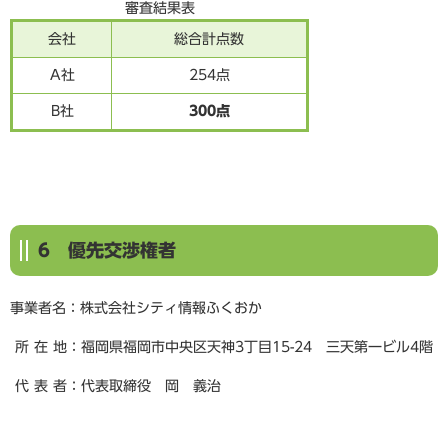
審査結果表
会社
総合計点数
A社
254点
B社
300点
6 優先交渉権者
事業者名：株式会社シティ情報ふくおか
所 在 地：福岡県福岡市中央区天神3丁目15-24 三天第一ビル4階
代 表 者：代表取締役 岡 義治