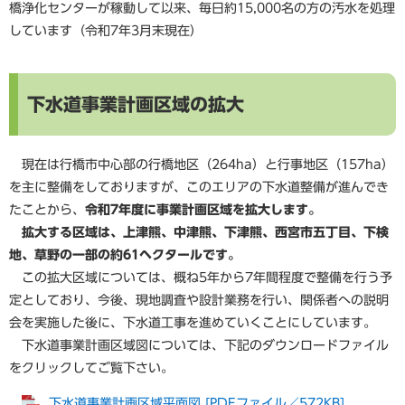
橋浄化センターが稼動して以来、毎日約15,000名の方の汚水を処理
しています（令和7年3月末現在）
下水道事業計画区域の拡大
現在は行橋市中心部の行橋地区（264ha）と行事地区（157ha）
を主に整備をしておりますが、このエリアの下水道整備が進んでき
たことから、
令和7年度に事業計画区域を拡大します。
拡大する区域は、上津熊、中津熊、下津熊、西宮市五丁目、下検
地、草野の一部の約61ヘクタールです。
この拡大区域については、概ね5年から7年間程度で整備を行う予
定としており、今後、現地調査や設計業務を行い、関係者への説明
会を実施した後に、下水道工事を進めていくことにしています。
下水道事業計画区域図については、下記のダウンロードファイル
をクリックしてご覧下さい。
下水道事業計画区域平面図 [PDFファイル／572KB]