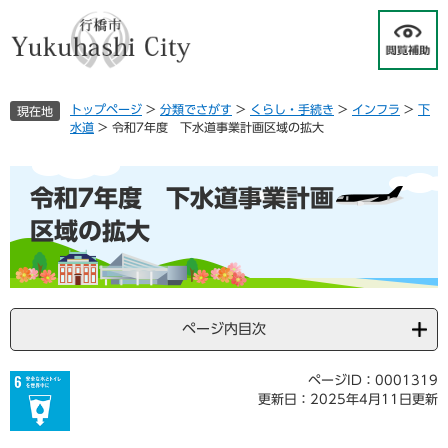
ペ
メ
ー
ニ
ジ
ュ
の
ー
先
を
トップページ
>
分類でさがす
>
くらし・手続き
>
インフラ
>
下
現在地
頭
飛
水道
>
令和7年度 下水道事業計画区域の拡大
で
ば
す
し
本
。
て
令和7年度 下水道事業計画
文
本
文
区域の拡大
へ
ページ内目次
ページID：0001319
更新日：2025年4月11日更新