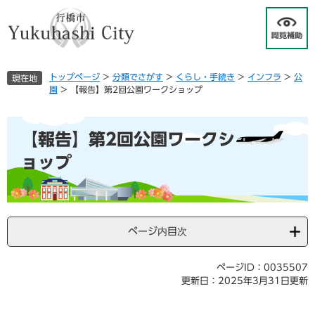
ペ
メ
ー
ニ
ジ
ュ
の
ー
先
を
トップページ
>
分類でさがす
>
くらし・手続き
>
インフラ
>
公
現在地
頭
飛
園
>
【報告】第2回公園ワークショップ
で
ば
す
し
本
。
て
【報告】第2回公園ワークシ
文
本
文
ョップ
へ
ページ内目次
ページID：0035507
更新日：2025年3月31日更新