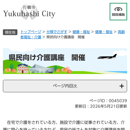
ペ
メ
ー
ニ
ジ
ュ
の
ー
先
を
トップページ
>
分類でさがす
>
健康・福祉
>
健康・福祉
>
高齢
現在地
頭
飛
者福祉・介護
>
県民向け介護講座 開催
で
ば
す
し
本
。
て
県民向け介護講座 開催
文
本
文
へ
ページ内目次
ページID：0045039
更新日：2026年5月21日更新
在宅で介護をされている方、施設で介護に従事されている方、介
護に関心を持っている方など、県民の皆さんを対象に介護講座を開