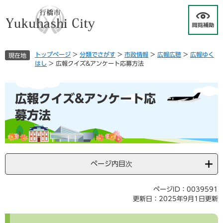
ペ
メ
ー
ニ
ジ
ュ
の
ー
先
を
トップページ
>
分類でさがす
>
市政情報
>
広報広聴
>
広報ゆく
現在地
頭
飛
はし
>
広報クイズ&アンケート応募方法
で
ば
す
し
本
。
て
広報クイズ&アンケート応
文
本
文
募方法
へ
ページ内目次
ページID：0039591
更新日：2025年9月1日更新