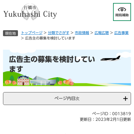
ペ
メ
ー
ニ
ジ
ュ
の
ー
先
を
トップページ
>
分類でさがす
>
市政情報
>
広報広聴
>
広告事業
現在地
頭
飛
>
広告主の募集を検討しています
で
ば
す
し
本
。
て
広告主の募集を検討してい
文
本
文
ます
へ
ページ内目次
ページID：0013819
更新日：2023年2月1日更新