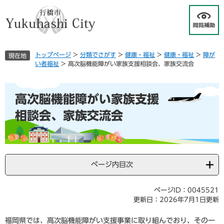
ペ
メ
ー
ニ
ジ
ュ
の
ー
先
を
トップページ
>
分類でさがす
>
健康・福祉
>
健康・福祉
>
障が
現在地
頭
飛
い者福祉
>
高次脳機能障がい家族支援相談会、家族交流会
で
ば
す
し
本
。
て
高次脳機能障がい家族支援
文
本
文
相談会、家族交流会
へ
ページ内目次
ページID：0045521
更新日：2026年7月1日更新
福岡県では、高次脳機能障がい支援事業に取り組んでおり、その一