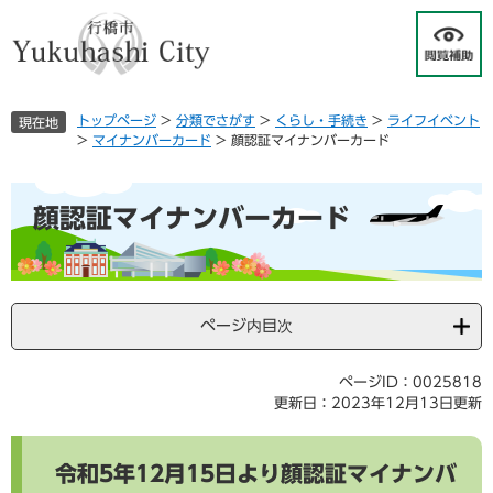
ペ
メ
ー
ニ
ジ
ュ
の
ー
先
を
トップページ
>
分類でさがす
>
くらし・手続き
>
ライフイベント
現在地
頭
飛
>
マイナンバーカード
>
顔認証マイナンバーカード
で
ば
す
し
本
。
て
顔認証マイナンバーカード
文
本
文
へ
ページ内目次
ページID：0025818
更新日：2023年12月13日更新
令和5年12月15日より顔認証マイナンバ