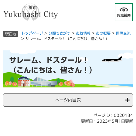
ペ
メ
ー
ニ
ジ
ュ
の
ー
先
を
トップページ
>
分類でさがす
>
市政情報
>
市の概要
>
国際交流
現在地
頭
飛
>
サレーム、ドスタール！（こんにちは、皆さん！）
で
ば
す
し
本
。
て
サレーム、ドスタール！
文
本
文
（こんにちは、皆さん！）
へ
ページ内目次
ページID：0020134
更新日：2023年5月1日更新