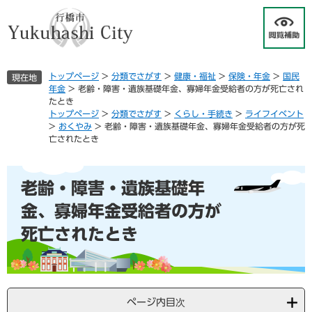
ペ
メ
ー
ニ
ジ
ュ
の
ー
先
を
トップページ
>
分類でさがす
>
健康・福祉
>
保険・年金
>
国民
現在地
頭
飛
年金
>
老齢・障害・遺族基礎年金、寡婦年金受給者の方が死亡され
で
ば
たとき
す
し
トップページ
>
分類でさがす
>
くらし・手続き
>
ライフイベント
。
て
>
おくやみ
>
老齢・障害・遺族基礎年金、寡婦年金受給者の方が死
本
亡されたとき
文
へ
本
老齢・障害・遺族基礎年
文
金、寡婦年金受給者の方が
死亡されたとき
ページ内目次