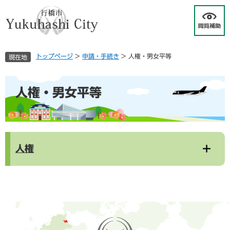
ペ
メ
ー
ニ
ジ
ュ
の
ー
先
を
トップページ
>
申請・手続き
>
人権・男女平等
現在地
頭
飛
で
ば
す
し
本
人権・男女平等
。
て
文
本
文
へ
人権