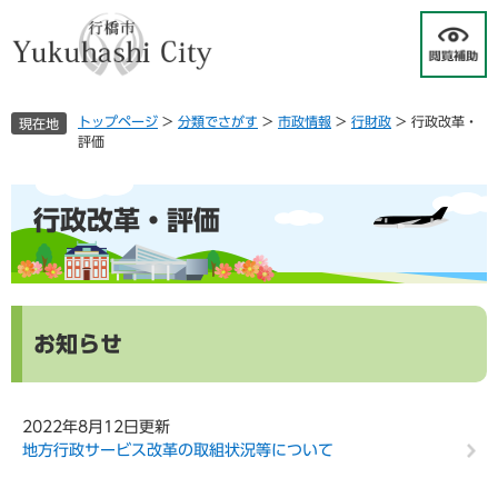
ペ
メ
ー
ニ
ジ
ュ
の
ー
先
を
トップページ
>
分類でさがす
>
市政情報
>
行財政
>
行政改革・
現在地
頭
飛
評価
で
ば
す
し
本
。
て
行政改革・評価
文
本
文
へ
お知らせ
2022年8月12日更新
地方行政サービス改革の取組状況等について