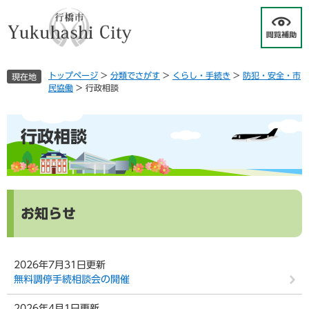
ペ
メ
ー
ニ
ジ
ュ
の
ー
先
を
トップページ
>
分類でさがす
>
くらし・手続き
>
防犯・安全・市
現在地
頭
飛
民協働
>
行政相談
で
ば
す
し
本
。
て
行政相談
文
本
文
へ
お知らせ
2026年7月31日更新
無料調停手続相談会の開催
2026年4月1日更新