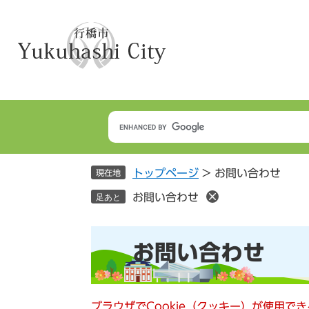
ペ
メ
ー
ニ
ジ
ュ
の
ー
先
を
頭
飛
で
ば
す
し
。
て
本
トップページ
>
お問い合わせ
文
現在地
へ
お問い合わせ
足あと
本
お問い合わせ
文
ブラウザでCookie（クッキー）が使用で