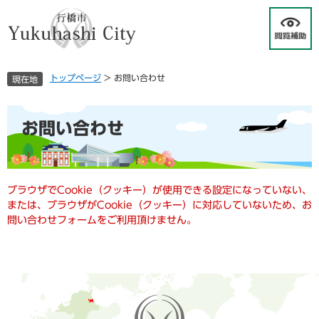
ペ
メ
ー
ニ
ジ
ュ
の
ー
先
を
トップページ
>
お問い合わせ
現在地
頭
飛
で
ば
す
し
本
お問い合わせ
。
て
文
本
文
へ
ブラウザでCookie（クッキー）が使用できる設定になっていない、
または、ブラウザがCookie（クッキー）に対応していないため、お
問い合わせフォームをご利用頂けません。