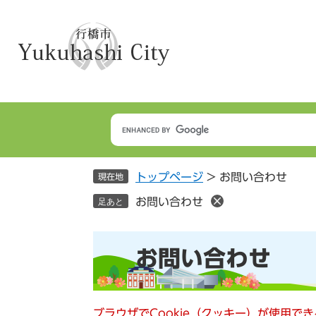
ペ
メ
ー
ニ
ジ
ュ
の
ー
先
を
頭
飛
で
ば
す
し
。
て
本
トップページ
>
お問い合わせ
文
現在地
へ
お問い合わせ
足あと
本
お問い合わせ
文
ブラウザでCookie（クッキー）が使用で