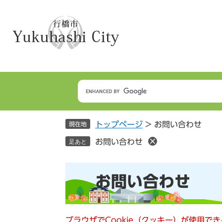
ペ
メ
ー
ニ
ジ
ュ
の
ー
先
を
頭
飛
で
ば
す
し
。
て
本
トップページ
>
お問い合わせ
文
現在地
へ
お問い合わせ
足あと
本
お問い合わせ
文
ブラウザでCookie（クッキー）が使用で