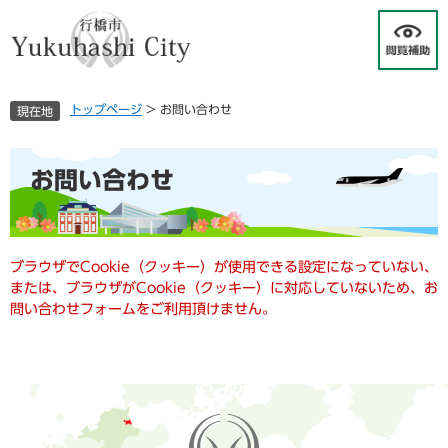
ペ
メ
ー
ニ
ジ
ュ
の
ー
先
を
トップページ
>
お問い合わせ
現在地
頭
飛
で
ば
す
し
本
お問い合わせ
。
て
文
本
文
へ
ブラウザでCookie（クッキー）が使用できる設定になっていない、
または、ブラウザがCookie（クッキー）に対応していないため、お
問い合わせフォームをご利用頂けません。