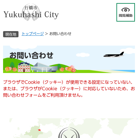
ペ
メ
ー
ニ
ジ
ュ
の
ー
先
を
トップページ
>
お問い合わせ
現在地
頭
飛
で
ば
す
し
本
お問い合わせ
。
て
文
本
文
へ
ブラウザでCookie（クッキー）が使用できる設定になっていない、
または、ブラウザがCookie（クッキー）に対応していないため、お
問い合わせフォームをご利用頂けません。